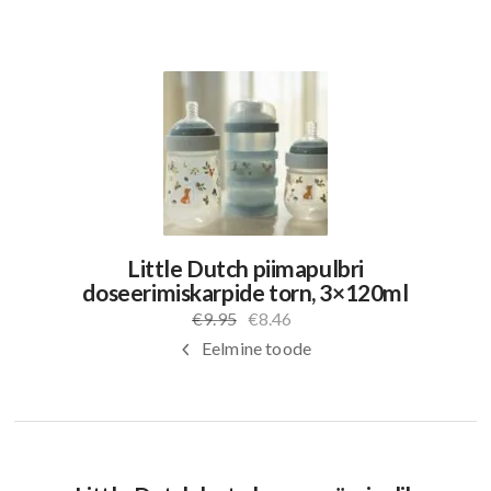
Little Dutch piimapulbri
doseerimiskarpide torn, 3×120ml
€
9.95
€
8.46
Algne
Praegune
hind
hind
Eelmine toode
oli:
on:
€9.95.
€8.46.