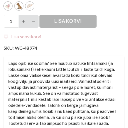
Little
LISA KORVI
Dutch
laste
Lisa soovikorvi
taldrik
-
SKU:
WC-48974
värvivalik
kogus
Laps õpib ise sööma? See muutub natuke lihtsamaks (ja
lõbusamaks!) selle kauni Little Dutch´i laste taldrikuga.
Laske oma väiksekesel avastada kõiki taldrikul olevaid
köögivilju ja proovida uusi maitseid. Valmistatud eriti
vastupidavast materjalist – seega pole muret, kui mõni
amps maha kukub. See on valmistatud tugevast
materjalist, mis kestab läbi lapsepõlve või antakse edasi
õdedele-vendadele. Taldrik on kerge ja mugava
käepidemega, mis hoiab sinu käed puhtana, kui pead veel
toitmisel abiks olema. Ja kui sinu pisike juba ise sööb?
Tõstetud serv aitab ampsud hõlpsasti lusikale saada.