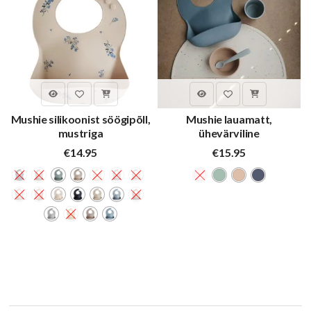
Mushie silikoonist söögipõll,
Mushie lauamatt,
mustriga
ühevärviline
€
14.95
€
15.95