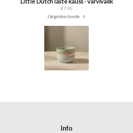
Little Dutch laste kauss - värvivalik
€
7.95
Järgmine toode
Info