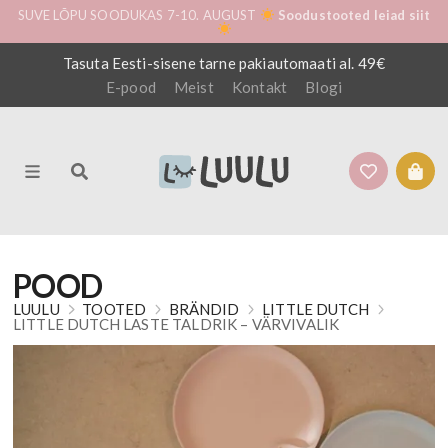
SUVE LÕPU SOODUKAS 7-10. AUGUST
Soodustooted leiad siit
Tasuta Eesti-sisene tarne pakiautomaati al. 49€
E-pood
Meist
Kontakt
Blogi
POOD
LUULU
TOOTED
BRÄNDID
LITTLE DUTCH
LITTLE DUTCH LASTE TALDRIK – VÄRVIVALIK