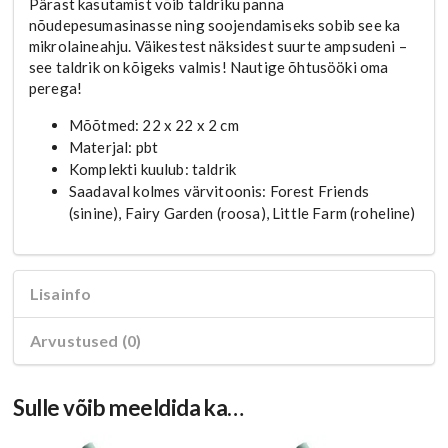
Pärast kasutamist võib taldriku panna
nõudepesumasinasse ning soojendamiseks sobib see ka
mikrolaineahju. Väikestest näksidest suurte ampsudeni –
see taldrik on kõigeks valmis! Nautige õhtusööki oma
perega!
Mõõtmed: 22 x 22 x 2 cm
Materjal: pbt
Komplekti kuulub: taldrik
Saadaval kolmes värvitoonis: Forest Friends
(sinine), Fairy Garden (roosa), Little Farm (roheline)
Lisainfo
Arvustused (0)
Sulle võib meeldida ka…