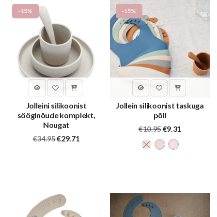
-15%
-15%
Jolleini silikoonist
Jollein silikoonist taskuga
sööginõude komplekt,
põll
Nougat
Algne
Praegune
€
10.95
€
9.31
Algne
Praegune
hind
hind
€
34.95
€
29.71
hind
hind
oli:
on:
oli:
on:
€10.95.
€9.31.
€34.95.
€29.71.