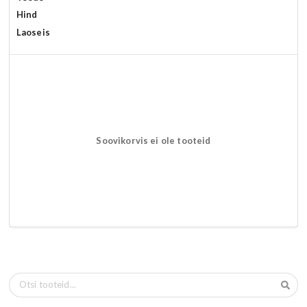
Hind
Laoseis
Soovikorvis ei ole tooteid
Otsi