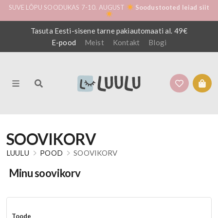
SUVE LÕPU SOODUKAS 7-10. AUGUST
Soodustooted leiad siit
Tasuta Eesti-sisene tarne pakiautomaati al. 49€
E-pood
Meist
Kontakt
Blogi
SOOVIKORV
LUULU
POOD
SOOVIKORV
Minu soovikorv
Toode