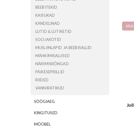
BEEBITEKID
KAISUKAD
KANDELINAD
Allah
LUTID & LUTIKETID
SOOJAKOTID
MUSLIINLAPID JA BEEBISALLID
MÄHKIMISALUSED
NÄRIMISRÕNGAD
PÄIKESEPRILLID
RIIDED
VANNIRÄTIKUD
SÖÖGIAEG
Jol
KINGITUSED
MÖÖBEL