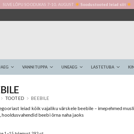
SUVE LÕPU SOODUKAS 7-10. AUGUST
Soodustooted leiad siit
AEG
VANNITUPPA
UNEAEG
LASTETUBA
KI
BILE
TOOTED
BEEBILE
tegooriast leiad kõik vajaliku värskele beebile – imepehmed musli
d, hooldusvahendid beebi õrna naha jaoks
Sorteeritud
se 1–15 tulemust 292-st