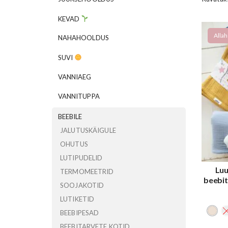
KEVAD
Allah
NAHAHOOLDUS
SUVI
VANNIAEG
VANNITUPPA
BEEBILE
JALUTUSKÄIGULE
OHUTUS
LUTIPUDELID
Luu
TERMOMEETRID
beebit
SOOJAKOTID
LUTIKETID
BEEBIPESAD
BEEBITARVETE KOTID