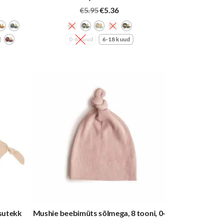
gune
Algne
Praegune
€
5.95
€
5.36
hind
hind
oli:
on:
.
€5.95.
€5.36.
0-6 kuud
6-18 kuud
isutekk
Mushie beebimüts sõlmega, 8 tooni, 0-