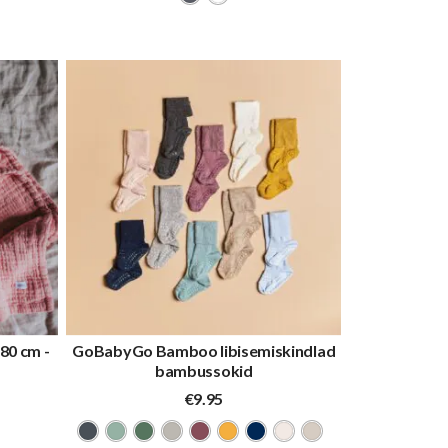
80 cm -
GoBabyGo Bamboo libisemiskindlad
bambussokid
egune
€
9.95