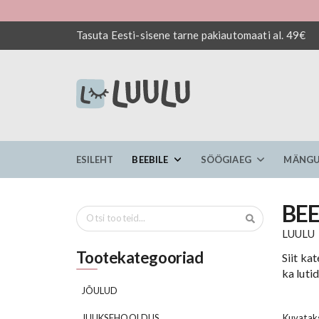
Tasuta Eesti-sisene tarne pakiautomaati al. 49€
ESILEHT
BEEBILE
SÖÖGIAEG
MÄNGU
BEE
Otsi
LUULU
Tootekategooriad
Siit ka
ka luti
JÕULUD
JUUKSEHOOLDUS
Kuvatak