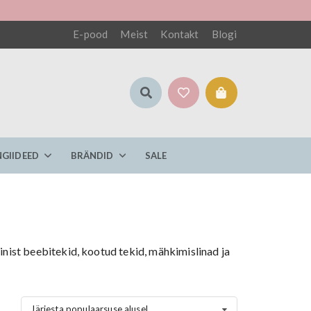
E-pood
Meist
Kontakt
Blogi
NGIIDEED
BRÄNDID
SALE
inist beebitekid, kootud tekid, mähkimislinad ja
Järjesta populaarsuse alusel