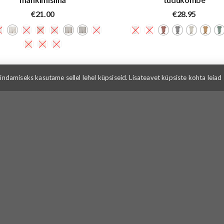
€
21.00
€
28.95
ndamiseks kasutame sellel lehel küpsiseid. Lisateavet küpsiste kohta leiad