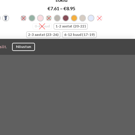
Hinnavahemik:
€
7.61
–
€
8.95
€7.61
kuni
€8.95
0-6 kuud
1-2 aastat (20-22)
2-3 aastat (23-26)
6-12 kuud (17-19)
siit
.
Nõustun
Allahindlus!
-15%