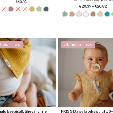
€
62.95
Hin
€
20.39
–
€
20.82
€20
kun
€20
indlus!
-15%
Allahindlus!
-10%
ulu beebisall, ühevärviline
FRIGG Daisy lateksist lutt, 0