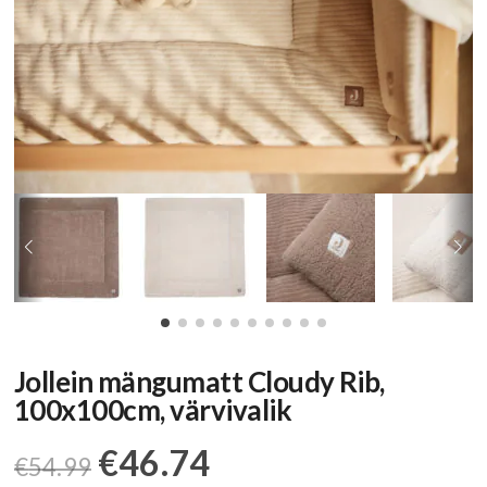
Jollein mängumatt Cloudy Rib,
100x100cm, värvivalik
Algne
Praegune
€
46.74
€
54.99