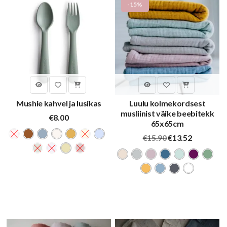
-15%
Mushie kahvel ja lusikas
Luulu kolmekordsest
musliinist väike beebitekk
€
8.00
65x65cm
Algne
Praegune
€
15.90
€
13.52
hind
hind
oli:
on:
€15.90.
€13.52.