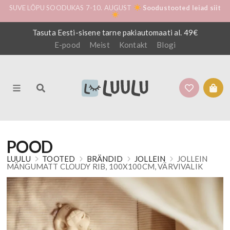
SUVE LÕPU SOODUKAS 7-10. AUGUST
Soodustooted leiad siit
Tasuta Eesti-sisene tarne pakiautomaati al. 49€
E-pood
Meist
Kontakt
Blogi
POOD
LUULU
TOOTED
BRÄNDID
JOLLEIN
JOLLEIN
MÄNGUMATT CLOUDY RIB, 100X100CM, VÄRVIVALIK