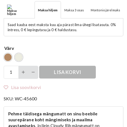
hind
hind
Maksa
hiljem
Maksa
3 osas
Montonio
järelmaks
oli:
on:
Saad kauba eest maksta kuu aja pärast ilma ühegi lisatasuta. 0%
€54.99.
€46.74.
intress, 0 € lepingutasu ja 0 € haldustasu.
Värv
Jollein
LISA KORVI
mängumatt
Cloudy
Lisa soovikorvi
Rib,
100x100cm,
SKU:
WC-45600
värvivalik
kogus
Pehme täidisega mängumatt on sinu beebile
suurepärane koht mängimiseks ja maailma
avastamiseks.
Jollein Cloudy Rib mängumatt on