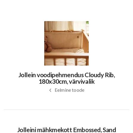
Jollein voodipehmendus Cloudy Rib,
180x30cm, värvivalik
Eelmine toode
Jolleini mähkmekott Embossed, Sand