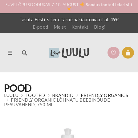
SUVE LÕPU SOODUKAS 7-10. AUGUST
Soodustooted leiad siit
Tasuta Eesti-sisene tarne pakiautomaati al. 49€
E-pood
Meist
Kontakt
Blogi
POOD
LUULU
TOOTED
BRÄNDID
FRIENDLY ORGANICS
FRIENDLY ORGANIC LÕHNATU BEEBINÕUDE
PESUVAHEND, 750 ML