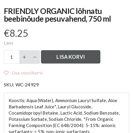
FRIENDLY ORGANIC lõhnatu
beebinõude pesuvahend, 750 ml
€
8.25
Laos
FRIENDLY
LISA KORVI
ORGANIC
lõhnatu
Lisa soovikorvi
beebinõude
pesuvahend,
SKU:
WC-24929
750
ml
kogus
Koostis: Aqua (Water), Ammonium Lauryl Sulfate, Aloe
Barbadensis Leaf Juice*, Lauryl Glucoside,
Cocamidopropyl Betaine, Lactic Acid, Sodium Benzoate,
Potassium Sorbate, Sodium Chloride. *From Organic
Farming Composition (EC 648/2004): 5-15%: anionic
surfactants; < 5%: non-ionic surfactants,