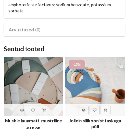
amphoteric surfactants; sodium benzoate, potassium
sorbate.
Arvustused (0)
Seotud tooted
-15%
Mushie lauamatt, mustriline
Jollein silikoonist taskuga
põll
€
15.95