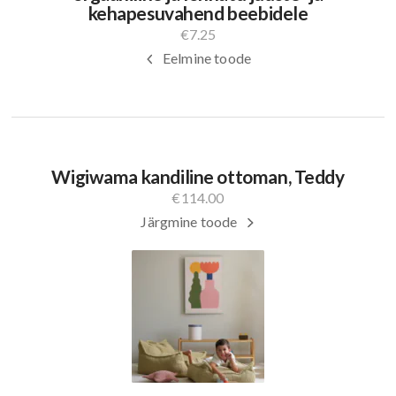
kehapesuvahend beebidele
€
7.25
Eelmine toode
Wigiwama kandiline ottoman, Teddy
€
114.00
Järgmine toode