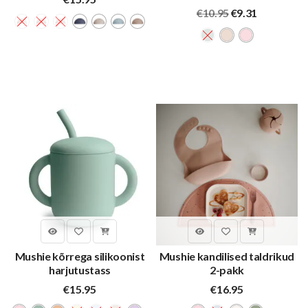
Algne
Praegune
€
10.95
€
9.31
hind
hind
oli:
on:
€10.95.
€9.31.
Mushie kõrrega silikoonist
Mushie kandilised taldrikud
harjutustass
2-pakk
€
15.95
€
16.95