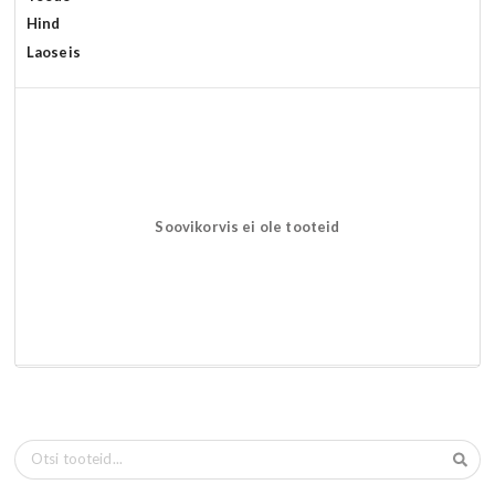
Hind
Laoseis
Soovikorvis ei ole tooteid
Otsi