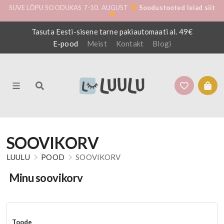
SUVE LÕPU SOODUKAS 7-10. AUGUST
Soodustooted leiad siit
Tasuta Eesti-sisene tarne pakiautomaati al. 49€
E-pood
Meist
Kontakt
Blogi
SOOVIKORV
LUULU
POOD
SOOVIKORV
Minu soovikorv
Toode